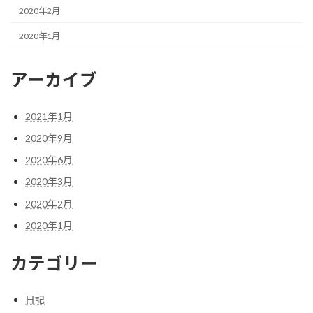
2020年2月
2020年1月
アーカイブ
2021年1月
2020年9月
2020年6月
2020年3月
2020年2月
2020年1月
カテゴリー
日記