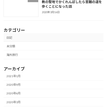
教の聖地でかくれんぼしたら苦難の道を
歩くことになった話
2020年3月16日
カテゴリー
日記
未分類
海外旅行
アーカイブ
2021年1月
2020年9月
2020年6月
2020年3月