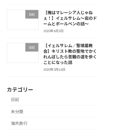
【俺はマレーシア人じゃね
日記
ぇ！】イェルサレム〜岩のド
ームとボールペンの話〜
2020年6月3日
【イェルサレム／聖墳墓教
日記
会】キリスト教の聖地でかく
れんぼしたら苦難の道を歩く
ことになった話
2020年3月16日
カテゴリー
日記
未分類
海外旅行