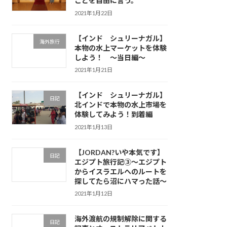
ことを自由に言う。
2021年1月22日
【インド シュリーナガル】
海外旅行
本物の水上マーケットを体験
しよう！ ～当日編～
2021年1月21日
【インド シュリーナガル】
日記
北インドで本物の水上市場を
体験してみよう！到着編
2021年1月13日
【JORDAN?いや本気です】
日記
エジプト旅行記③〜エジプト
からイスラエルへのルートを
探してたら沼にハマった話〜
2021年1月12日
海外渡航の規制解除に関する
日記