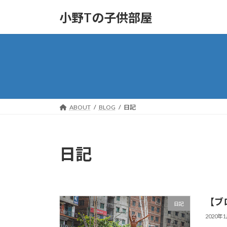
コ
ナ
小野Tの子供部屋
ン
ビ
テ
ゲ
ン
ー
ツ
シ
へ
ョ
ス
ン
キ
に
ッ
移
ABOUT
BLOG
日記
プ
動
日記
【ブ
日記
2020年