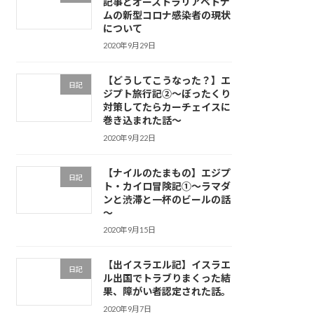
記事とオーストラリアベトナ
ムの新型コロナ感染者の現状
について
2020年9月29日
【どうしてこうなった？】エ
日記
ジプト旅行記②～ぼったくり
対策してたらカーチェイスに
巻き込まれた話～
2020年9月22日
【ナイルのたまもの】エジプ
日記
ト・カイロ冒険記①～ラマダ
ンと渋滞と一杯のビールの話
～
2020年9月15日
【出イスラエル記】イスラエ
日記
ル出国でトラブりまくった結
果、障がい者認定された話。
2020年9月7日