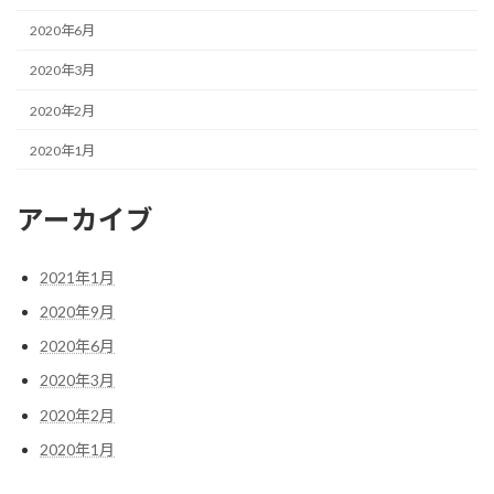
2020年6月
2020年3月
2020年2月
2020年1月
アーカイブ
2021年1月
2020年9月
2020年6月
2020年3月
2020年2月
2020年1月