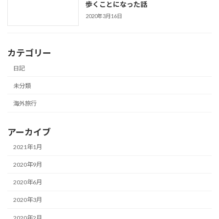
歩くことになった話
2020年3月16日
カテゴリー
日記
未分類
海外旅行
アーカイブ
2021年1月
2020年9月
2020年6月
2020年3月
2020年2月