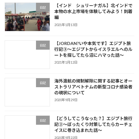
【インド シュリーナガル】北インドで
日記
本物の水上市場を体験してみよう！到着
編
2021年1月13日
【JORDAN?いや本気です】エジプト旅
日記
行記③〜エジプトからイスラエルへのル
ートを探してたら沼にハマった話〜
2021年1月12日
海外渡航の規制解除に関する記事とオー
日記
ストラリアベトナムの新型コロナ感染者
の現状について
2020年9月29日
【どうしてこうなった？】エジプト旅行
日記
記②～ぼったくり対策してたらカーチェ
イスに巻き込まれた話～
2020年9月22日