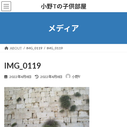
コ
ナ
小野Tの子供部屋
ン
ビ
テ
ゲ
ン
ー
ツ
シ
メディア
へ
ョ
ス
ン
キ
に
ッ
移
ABOUT
IMG_0119
IMG_0119
プ
動
IMG_0119
最
2022年4月8日
2022年4月8日
小野T
終
更
新
日
時
: