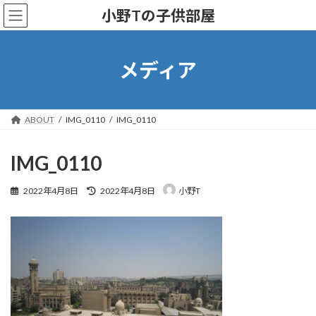
コ
ナ
小野Tの子供部屋
ン
ビ
テ
ゲ
ン
ー
ツ
シ
メディア
へ
ョ
ス
ン
キ
に
ッ
移
ABOUT
IMG_0110
IMG_0110
プ
動
IMG_0110
最
2022年4月8日
2022年4月8日
小野T
終
更
新
日
時
: