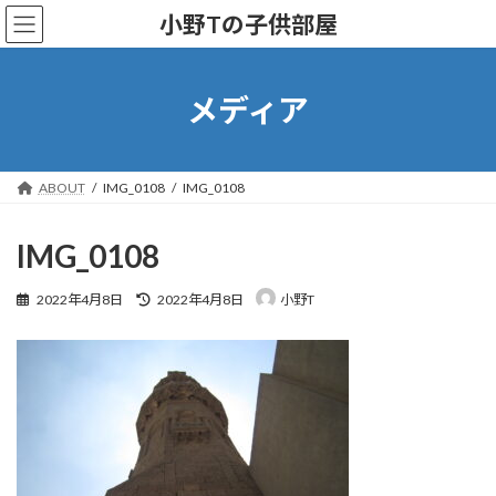
コ
ナ
小野Tの子供部屋
ン
ビ
テ
ゲ
ン
ー
ツ
シ
メディア
へ
ョ
ス
ン
キ
に
ッ
移
ABOUT
IMG_0108
IMG_0108
プ
動
IMG_0108
最
2022年4月8日
2022年4月8日
小野T
終
更
新
日
時
: