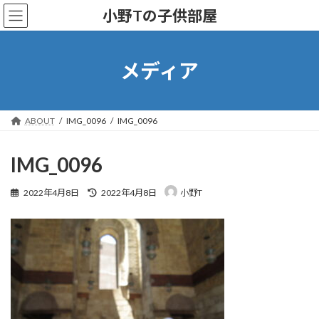
コ
ナ
小野Tの子供部屋
ン
ビ
テ
ゲ
ン
ー
ツ
シ
メディア
へ
ョ
ス
ン
キ
に
ッ
移
ABOUT
IMG_0096
IMG_0096
プ
動
IMG_0096
最
2022年4月8日
2022年4月8日
小野T
終
更
新
日
時
: