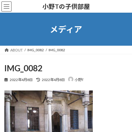
コ
ナ
小野Tの子供部屋
ン
ビ
テ
ゲ
ン
ー
ツ
シ
メディア
へ
ョ
ス
ン
キ
に
ッ
移
ABOUT
IMG_0082
IMG_0082
プ
動
IMG_0082
最
2022年4月8日
2022年4月8日
小野T
終
更
新
日
時
: