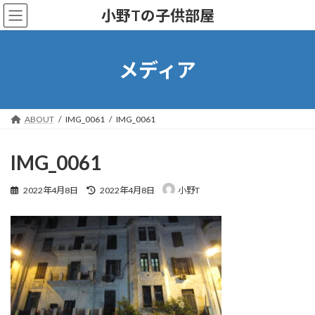
コ
ナ
小野Tの子供部屋
ン
ビ
テ
ゲ
ン
ー
ツ
シ
メディア
へ
ョ
ス
ン
キ
に
ッ
移
ABOUT
IMG_0061
IMG_0061
プ
動
IMG_0061
最
2022年4月8日
2022年4月8日
小野T
終
更
新
日
時
: