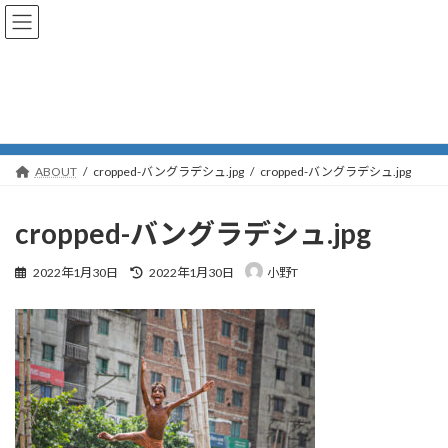
コ
ナ
小野Tの子供部屋
ン
ビ
テ
ゲ
ン
ー
ツ
シ
メディア
へ
ョ
ス
ン
キ
に
ッ
移
ABOUT
cropped-バングラデシュ.jpg
cropped-バングラデシュ.jpg
プ
動
cropped-バングラデシュ.jpg
最
2022年1月30日
2022年1月30日
小野T
終
更
新
日
時
: